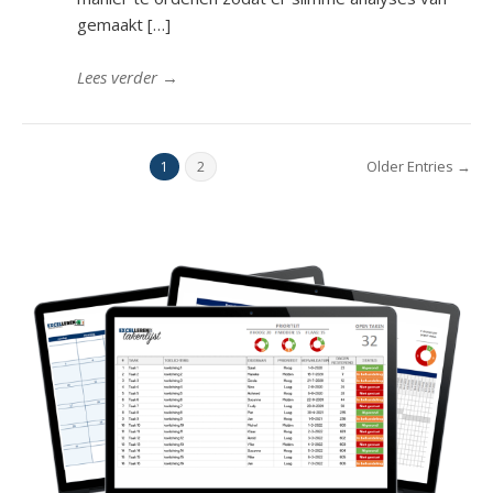
gemaakt […]
Lees verder
→
Older Entries →
1
2