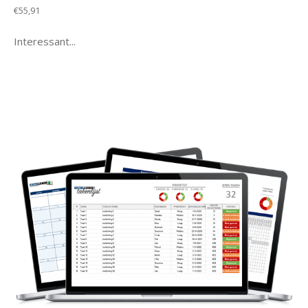
€
55,91
Interessant...