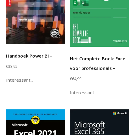
Handboek Power BI –
Het Complete Boek: Excel
€
38,95
voor professionals –
€
64,99
Interessant...
Interessant...