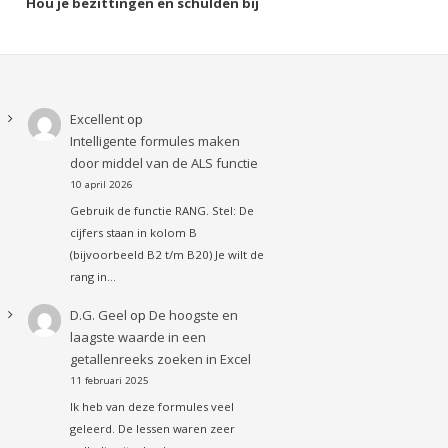
Hou je bezittingen en schulden bij
Excellent
op
Intelligente formules maken
door middel van de ALS functie
10 april 2026
Gebruik de functie RANG. Stel: De
cijfers staan in kolom B
(bijvoorbeeld B2 t/m B20) Je wilt de
rang in…
D.G. Geel
op
De hoogste en
laagste waarde in een
getallenreeks zoeken in Excel
11 februari 2025
Ik heb van deze formules veel
geleerd. De lessen waren zeer