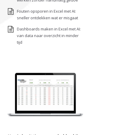
werken zonder handmatig gedoe
Fouten opsporen in Excel met AI:
sneller ontdekken wat er misgaat
Dashboards maken in Excel met AI:
van data naar overzicht in minder
tijd