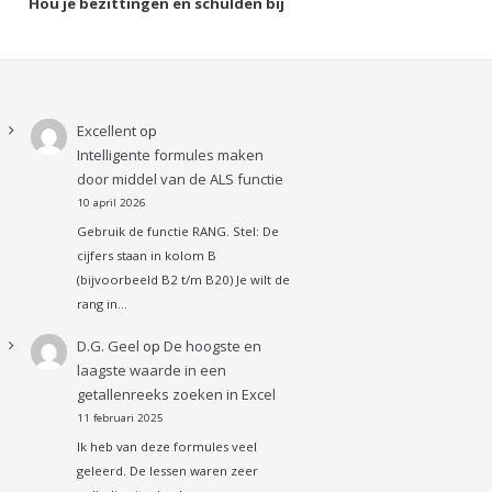
Hou je bezittingen en schulden bij
Excellent
op
Intelligente formules maken
door middel van de ALS functie
10 april 2026
Gebruik de functie RANG. Stel: De
cijfers staan in kolom B
(bijvoorbeeld B2 t/m B20) Je wilt de
rang in…
D.G. Geel
op
De hoogste en
laagste waarde in een
getallenreeks zoeken in Excel
11 februari 2025
Ik heb van deze formules veel
geleerd. De lessen waren zeer