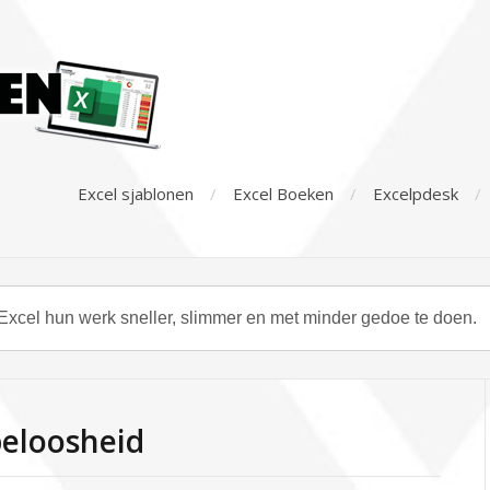
Excel sjablonen
Excel Boeken
Excelpdesk
peloosheid