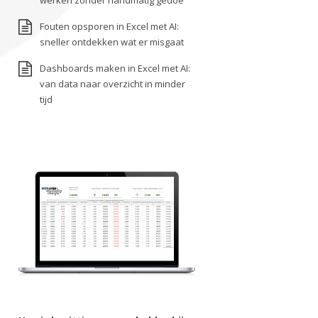
werken zonder handmatig gedoe
Fouten opsporen in Excel met AI:
sneller ontdekken wat er misgaat
Dashboards maken in Excel met AI:
van data naar overzicht in minder
tijd