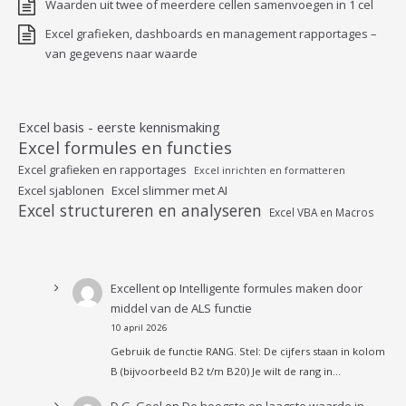
Waarden uit twee of meerdere cellen samenvoegen in 1 cel
Excel grafieken, dashboards en management rapportages –
van gegevens naar waarde
Excel basis - eerste kennismaking
Excel formules en functies
Excel grafieken en rapportages
Excel inrichten en formatteren
Excel sjablonen
Excel slimmer met AI
Excel structureren en analyseren
Excel VBA en Macros
Excellent
op
Intelligente formules maken door
middel van de ALS functie
10 april 2026
Gebruik de functie RANG. Stel: De cijfers staan in kolom
B (bijvoorbeeld B2 t/m B20) Je wilt de rang in…
D.G. Geel
op
De hoogste en laagste waarde in