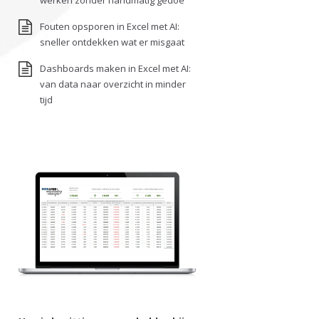
werken zonder handmatig gedoe
Fouten opsporen in Excel met AI:
sneller ontdekken wat er misgaat
Dashboards maken in Excel met AI:
van data naar overzicht in minder
tijd