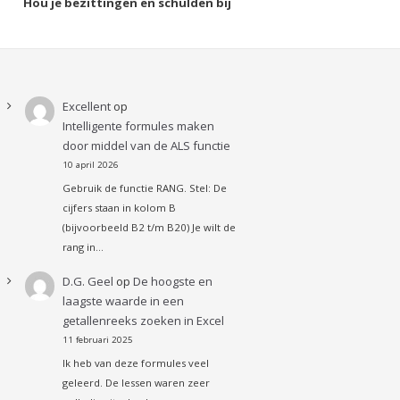
Hou je bezittingen en schulden bij
Excellent
op
Intelligente formules maken
door middel van de ALS functie
10 april 2026
Gebruik de functie RANG. Stel: De
cijfers staan in kolom B
(bijvoorbeeld B2 t/m B20) Je wilt de
rang in…
D.G. Geel
op
De hoogste en
laagste waarde in een
getallenreeks zoeken in Excel
11 februari 2025
Ik heb van deze formules veel
geleerd. De lessen waren zeer