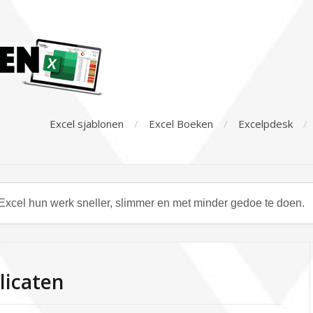
Excel sjablonen
Excel Boeken
Excelpdesk
licaten