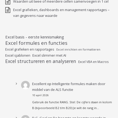
Waarden uit twee of meerdere cellen samenvoegen in 1 cel
Excel grafieken, dashboards en management rapportages –
van gegevens naar waarde
Excel basis - eerste kennismaking
Excel formules en functies
Excel grafieken en rapportages
Excel inrichten en formatteren
Excel sjablonen
Excel slimmer met AI
Excel structureren en analyseren
Excel VBA en Macros
Excellent
op
Intelligente formules maken door
middel van de ALS functie
10 april 2026
Gebruik de functie RANG. Stel: De cijfers staan in kolom
B (bijvoorbeeld B2 t/m B20) Je wilt de rang in…
D.G. Geel
op
De hoogste en laagste waarde in