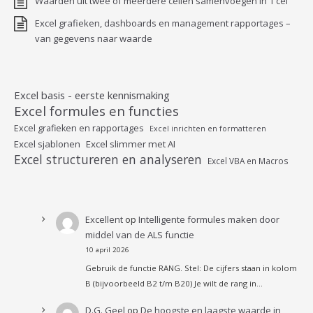
Waarden uit twee of meerdere cellen samenvoegen in 1 cel
Excel grafieken, dashboards en management rapportages –
van gegevens naar waarde
Excel basis - eerste kennismaking
Excel formules en functies
Excel grafieken en rapportages
Excel inrichten en formatteren
Excel sjablonen
Excel slimmer met AI
Excel structureren en analyseren
Excel VBA en Macros
Excellent
op
Intelligente formules maken door
middel van de ALS functie
10 april 2026
Gebruik de functie RANG. Stel: De cijfers staan in kolom
B (bijvoorbeeld B2 t/m B20) Je wilt de rang in…
D.G. Geel
op
De hoogste en laagste waarde in